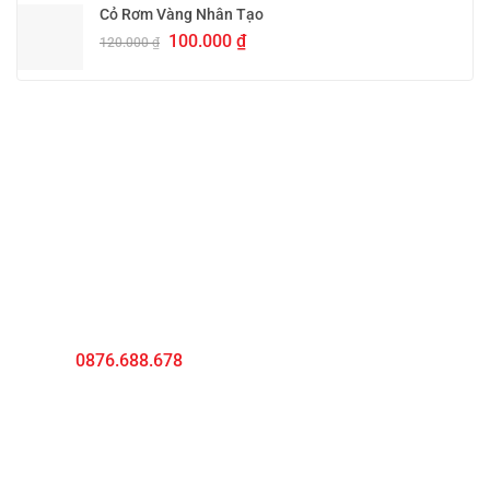
Cỏ Rơm Vàng Nhân Tạo
100.000
₫
120.000
₫
MÁI LÁ NHÂN TẠO VIỆT NAM
Văn phòng Hồ Chí Minh
Địa chỉ
: 165 Đường D5, Phường 25, Bình Thạnh, HCM
Hotline:
0876.688.678
- Mr Dương
Email
:
mailanhantaovn@gmail.com
Văn phòng Hà Nội