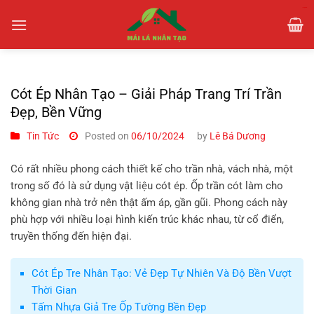
slot thailand
situs gacor
slot thailand
situs gacor
situs toto
situs toto
pmtoto
pmtoto
pmtoto
pmtoto
pmtoto
pmtoto
toto
toto
toto
toto
toto
toto
Cót Ép Nhân Tạo – Giải Pháp Trang Trí Trần
Đẹp, Bền Vững
Tin Tức
Posted on
06/10/2024
by
Lê Bá Dương
Có rất nhiều phong cách thiết kế cho trần nhà, vách nhà, một
trong số đó là sử dụng vật liệu cót ép. Ốp trần cót làm cho
không gian nhà trở nên thật ấm áp, gần gũi. Phong cách này
phù hợp với nhiều loại hình kiến trúc khác nhau, từ cổ điển,
truyền thống đến hiện đại.
Cót Ép Tre Nhân Tạo: Vẻ Đẹp Tự Nhiên Và Độ Bền Vượt
Thời Gian
Tấm Nhựa Giả Tre Ốp Tường Bền Đẹp