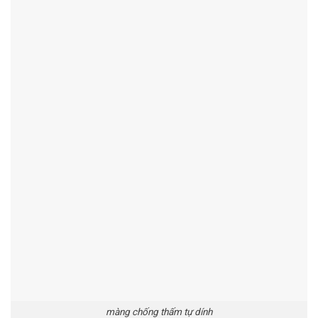
màng chống thấm tự dính