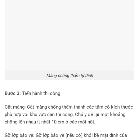
Màng chống thấm tự dính
Bước 3:
Tiến hành thi công
Cắt màng: Cắt màng chống thấm thành các tấm có kích thước
phù hợp với khu vực cần thi công. Chú ý để lại một khoảng
chồng lên nhau ít nhất 10 cm ở các mối nối.
Gỡ lớp bảo vệ: Gỡ lớp bảo vệ (nếu có) khỏi bề mặt dính của