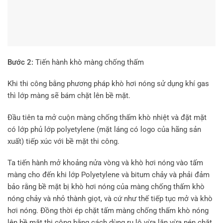
Bước 2:
Tiến hành khò màng chống thấm
Khi thi công bằng phương pháp khò hơi nóng sử dụng khí gas
thì lớp màng sẽ bám chặt lên bề mặt.
Đầu tiên ta mở cuộn màng chống thấm khò nhiệt và đặt mặt
có lớp phủ lớp polyetylene (mặt láng có logo của hãng sản
xuất) tiếp xúc với bề mặt thi công.
Ta tiến hành mở khoảng nửa vòng và khò hơi nóng vào tấm
màng cho đến khi lớp Polyetylene và bitum chảy và phải đảm
bảo rằng bề mặt bị khò hơi nóng của màng chống thấm khò
nóng chảy và nhỏ thành giọt, và cứ như thế tiếp tục mở và khò
hơi nóng. Đồng thời ép chặt tấm màng chống thấm khò nóng
lên bề mặt thi công bằng cách dùng ru lô vừa lăn vừa nén chặt.