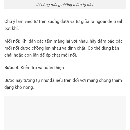
thi công màng chống thấm tự dính
Chú ý làm việc từ trên xuống dưới và từ giữa ra ngoài để tránh
bọt khí.
Mối nối: Khi dán các tấm màng lại với nhau, hãy đảm bảo các
mối nối được chồng lên nhau và dính chặt. Có thể dùng bàn
chải hoặc con lăn để ép chặt mối nối.
Bước 4:
Kiểm tra và hoàn thiện
Bước này tương tự như đã nếu trên đối với màng chống thấm
dạng khò nóng.