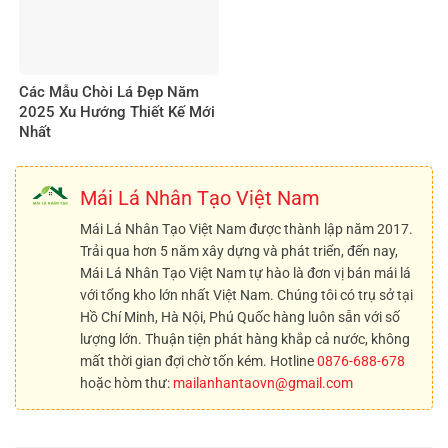
Các Mẫu Chòi Lá Đẹp Năm
2025 Xu Hướng Thiết Kế Mới
Nhất
Mái Lá Nhân Tạo Việt Nam
Mái Lá Nhân Tạo Việt Nam được thành lập năm 2017.
Trải qua hơn 5 năm xây dựng và phát triển, đến nay,
Mái Lá Nhân Tạo Việt Nam tự hào là đơn vị bán mái lá
với tổng kho lớn nhất Việt Nam. Chúng tôi có trụ sở tại
Hồ Chí Minh, Hà Nội, Phú Quốc hàng luôn sẵn với số
lượng lớn. Thuận tiện phát hàng khắp cả nước, không
mất thời gian đợi chờ tốn kém. Hotline
0876-688-678
hoặc hòm thư:
mailanhantaovn@gmail.com