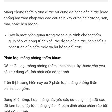
Màng chống thấm bitum được sử dụng để ngăn cản nước hoặc
chống ẩm xâm nhập vào các cấu trúc xây dựng như tường, sàn,
mái, hoặc nền móng.
Đây là một phần quan trọng trong quá trình chống thấm,
giúp bảo vệ công trình khỏi tác động của nước, hạn chế sự
phát triển của nấm mốc và hư hỏng cấu trúc.
Phân loại màng chống thấm bitum
Có nhiều loại màng chống thấm khác nhau tùy thuộc vào yêu
cầu sử dụng và tính chất của công trình.
Trên thị trường hiện nay có 2 phân loại màng chống thấm
chính, bao gồm:
Dạng khò nóng:
Loại màng này yêu cầu sử dụng nhiệt độ cao
để làm tan chảy lớp màng, giúp nó bám dính chắc chắn vào bề
mặt công trình.