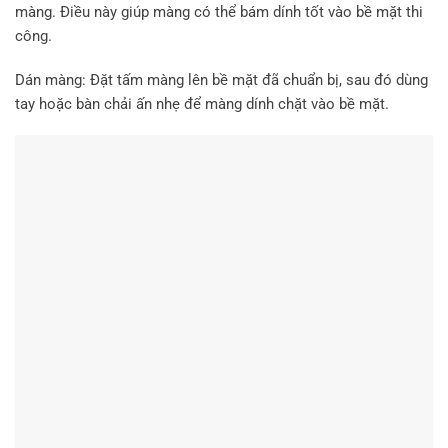
màng. Điều này giúp màng có thể bám dính tốt vào bề mặt thi
công.
Dán màng: Đặt tấm màng lên bề mặt đã chuẩn bị, sau đó dùng
tay hoặc bàn chải ấn nhẹ để màng dính chặt vào bề mặt.