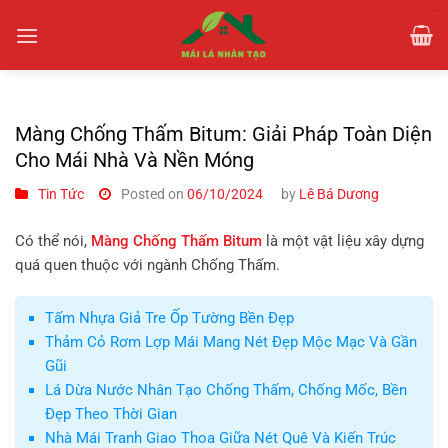
slot thailand
situs gacor
slot thailand
situs gacor
link gacor
link gacor
situs toto
situs toto
situs toto
pmtoto
pmtoto
pmtoto
pmtoto
pmtoto
pmtoto
pmtoto
pmtoto
toto slot
pmtoto
pmtoto
toto
toto
toto
toto
toto
toto
toto
Màng Chống Thấm Bitum: Giải Pháp Toàn Diện
Cho Mái Nhà Và Nền Móng
Tin Tức
Posted on
06/10/2024
by
Lê Bá Dương
Có thể nói,
Màng Chống Thấm Bitum
là một vật liệu xây dựng
quá quen thuộc với ngành Chống Thấm.
Tấm Nhựa Giả Tre Ốp Tường Bền Đẹp
Thảm Cỏ Rơm Lợp Mái Mang Nét Đẹp Mộc Mạc Và Gần
Gũi
Lá Dừa Nước Nhân Tạo Chống Thấm, Chống Mốc, Bền
Đẹp Theo Thời Gian
Nhà Mái Tranh Giao Thoa Giữa Nét Quê Và Kiến Trúc