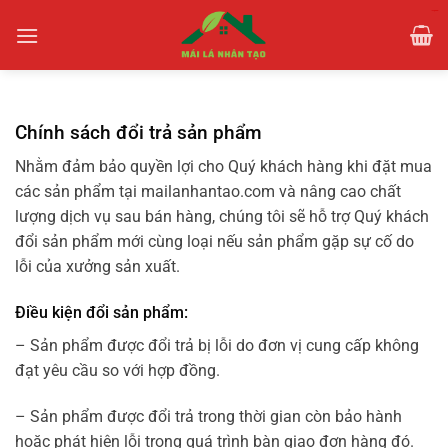
slot thailand
situs gacor
slot thailand
situs gacor
link gacor
link gacor
situs toto
situs toto
situs toto
pmtoto
pmtoto
pmtoto
pmtoto
pmtoto
pmtoto
pmtoto
pmtoto
toto slot
pmtoto
pmtoto
toto
toto
toto
toto
toto
toto
toto
Chính sách đổi trả sản phẩm
Nhằm đảm bảo quyền lợi cho Quý khách hàng khi đặt mua
các sản phẩm tại mailanhantao.com và nâng cao chất
lượng dịch vụ sau bán hàng, chúng tôi sẽ hỗ trợ Quý khách
đổi sản phẩm mới cùng loại nếu sản phẩm gặp sự cố do
lỗi của xưởng sản xuất.
Điều kiện đổi sản phẩm:
– Sản phẩm được đổi trả bị lỗi do đơn vị cung cấp không
đạt yêu cầu so với hợp đồng.
– Sản phẩm được đổi trả trong thời gian còn bảo hành
hoặc phát hiện lỗi trong quá trình bàn giao đơn hàng đó.