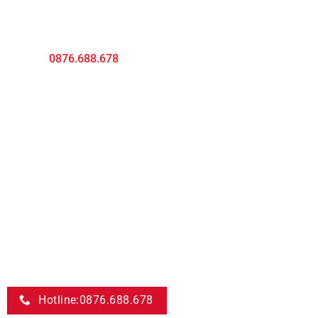
Địa chỉ
: 165 Đường D5, Phường 25, Bình Thạnh, HCM
Hotline:
0876.688.678
- Mr Dương
Email
:
mailanhantaovn@gmail.com
Văn phòng Hà Nội
Địa chỉ: Lô 1M6 TT6 Bắc Linh Đàm, Đại Kim, Hoàng Mai, Hà
Nội
MDGROUP là công ty tiên phong trong việc cung cấp rơm
nhân tạo , mái lá nhân tạo tại thị trường Việt Nam. Rất nhiều
công trình sử dụng sản phẩm của chúng tôi (FLC, Vingroup,
SunGroup…)
Hotline:0876.688.678