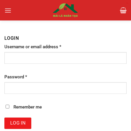
slot thailand
situs gacor
slot thailand
situs gacor
situs toto
situs toto
pmtoto
pmtoto
pmtoto
pmtoto
pmtoto
pmtoto
toto
toto
toto
toto
toto
toto
LOGIN
Username or email address
*
Password
*
Remember me
LOG IN