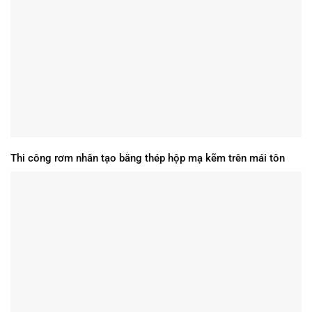
Thi công rơm nhân tạo bằng thép hộp mạ kẽm trên mái tôn