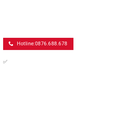
MDGROUP là công ty tiên phong trong việc cung cấp rơm
nhân tạo , mái lá nhân tạo tại thị trường Việt Nam. Rất nhiều
công trình sử dụng sản phẩm của chúng tôi (FLC, Vingroup,
SunGroup…)
Hotline:0876.688.678
✅
Chính sách bảo mật thông tin
✅
Chính sách vận chuyển
✅
Chính sách bảo hành
✅
Chính sách bảo hành