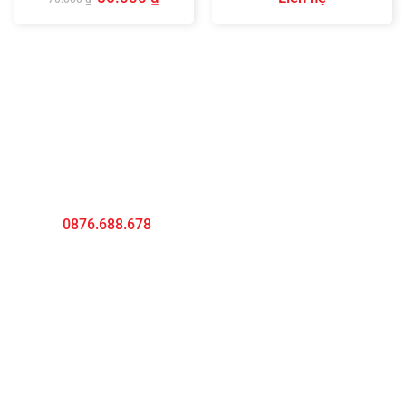
MÁI LÁ NHÂN TẠO VIỆT NAM
Văn phòng Hồ Chí Minh
Địa chỉ
: 165 Đường D5, Phường 25, Bình Thạnh, HCM
Hotline:
0876.688.678
- Mr Dương
Email
:
mailanhantaovn@gmail.com
Văn phòng Hà Nội
Địa chỉ: Lô 1M6 TT6 Bắc Linh Đàm, Đại Kim, Hoàng Mai, Hà
Nội