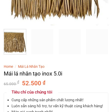
Home
/
Mái Lá Nhân Tạo
Mái lá nhân tạo inox 5.0i
₫
52.500
₫
65.000
Tiêu chí của chúng tôi
Cung cấp những sản phẩm chất lượng nhất!
Luôn sẵn sàng hỗ trợ, tư vấn kỹ thuật cùng khách hàng!
Mức giá cạnh tranh nhất!