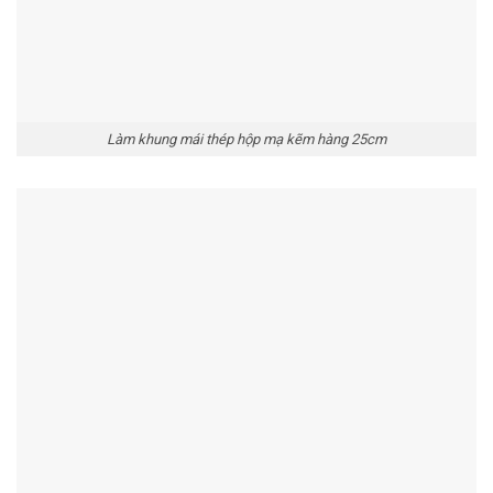
Làm khung mái thép hộp mạ kẽm hàng 25cm