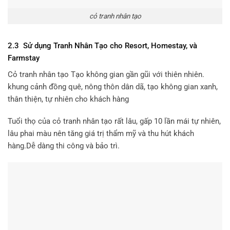
cỏ tranh nhân tạo
2.3 Sử dụng Tranh Nhân Tạo cho Resort, Homestay, và
Farmstay
Cỏ tranh nhân tạo Tạo không gian gần gũi với thiên nhiên.
khung cảnh đồng quê, nông thôn dân dã, tạo không gian xanh,
thân thiện, tự nhiên cho khách hàng
Tuổi thọ của cỏ tranh nhân tạo rất lâu, gấp 10 lần mái tự nhiên,
lâu phai màu nên tăng giá trị thẩm mỹ và thu hút khách
hàng.Dễ dàng thi công và bảo trì.