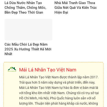
Lá Dừa Nước Nhân Tạo
Nhà Mái Tranh Giao Thoa
Chống Thấm, Chống Mốc,
Giữa Nét Quê Và Kiến Trúc
Bền Đẹp Theo Thời Gian
Hiện Đại
Các Mẫu Chòi Lá Đẹp Năm
2025 Xu Hướng Thiết Kế Mới
Nhất
Mái Lá Nhân Tạo Việt Nam
Mái Lá Nhân Tạo Việt Nam được thành lập năm 2017.
Trải qua hơn 5 năm xây dựng và phát triển, đến nay,
Mái Lá Nhân Tạo Việt Nam tự hào là đơn vị bán mái lá
với tổng kho lớn nhất Việt Nam. Chúng tôi có trụ sở tại
Hồ Chí Minh, Hà Nội, Phú Quốc hàng luôn sẵn với số
lượng lớn. Thuận tiện phát hàng khắp cả nước, không