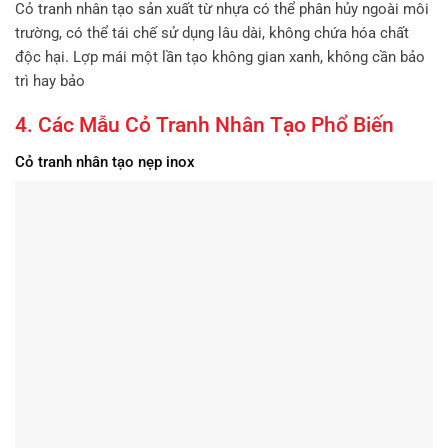
Cỏ tranh nhân tạo sản xuất từ nhựa có thể phân hủy ngoài môi
trường, có thể tái chế sử dụng lâu dài, không chứa hóa chất
độc hại. Lợp mái một lần tạo không gian xanh, không cần bảo
trì hay bảo
4. Các Mẫu Cỏ Tranh Nhân Tạo Phổ Biến
Cỏ tranh nhân tạo nẹp inox