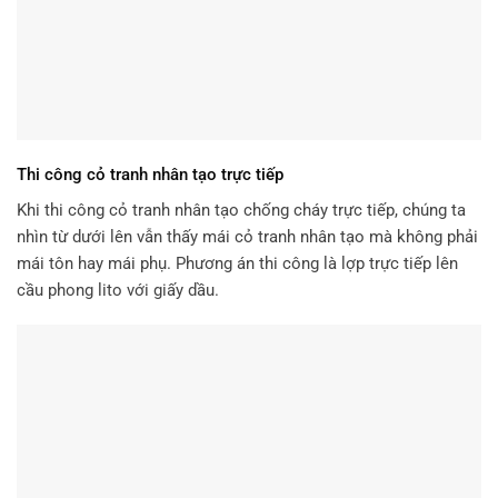
Thi công cỏ tranh nhân tạo trực tiếp
Khi thi công cỏ tranh nhân tạo chống cháy trực tiếp, chúng ta
nhìn từ dưới lên vẫn thấy mái cỏ tranh nhân tạo mà không phải
mái tôn hay mái phụ. Phương án thi công là lợp trực tiếp lên
cầu phong lito với giấy dầu.