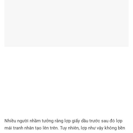
Nhiều người nhầm tưởng rằng lợp giấy dầu trước sau đó lợp
mái tranh nhân tạo lên trên. Tuy nhiên, lợp như vậy không bền