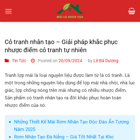
slot thailand
situs gacor
slot thailand
situs gacor
link gacor
link gacor
situs toto
situs toto
situs toto
pmtoto
pmtoto
pmtoto
pmtoto
pmtoto
pmtoto
pmtoto
pmtoto
toto slot
pmtoto
pmtoto
toto
toto
toto
toto
toto
toto
toto
Cỏ tranh nhân tạo – Giải pháp khắc phục
nhược điểm cỏ tranh tự nhiên
Tin Tức
Posted on
20/09/2024
by
Lê Bá Dương
Tranh lợp mái là loại nguyên liệu được làm từ lá cỏ tranh. Là
một trong những nguyên liệu dùng để lợp mái nhà chòi, nhà lục
giác, lợp chống nóng trên mái nhưng có nhiều nhược điểm.
Sản phẩm có tranh nhân tạo ra đời khắc phục hoàn toàn
nhược điểm của nó.
Những Thiết Kế Mái Rơm Nhân Tạo Độc Đáo Ấn Tượng
Năm 2025
Rơm Nhân Tạo Đà Nẵng – Giá Tốt Nhất Tại Kho