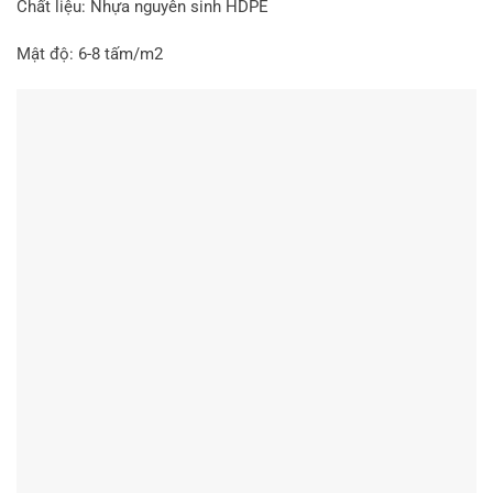
Chất liệu: Nhựa nguyên sinh HDPE
Mật độ: 6-8 tấm/m2