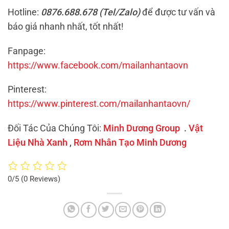
Hotline:
0876.688.678 (Tel/Zalo)
để được tư vấn và
báo giá nhanh nhất, tốt nhất!
Fanpage:
https://www.facebook.com/mailanhantaovn
Pinterest:
https://www.pinterest.com/mailanhantaovn/
Đối Tác Của Chúng Tôi:
Minh Dương Group
.
Vật
Liệu Nhà Xanh
,
Rơm Nhân Tạo Minh Dương
0/5
(0 Reviews)