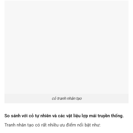
cỏ tranh nhân tạo
So sánh với cỏ tự nhiên và các vật liệu lợp mái truyền thống.
Tranh nhân tạo có rất nhiều ưu điểm nổi bật như: