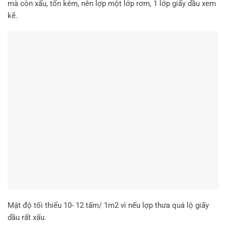
mà còn xấu, tốn kém, nên lợp một lớp rơm, 1 lớp giấy dầu xem
kẽ.
Mật độ tối thiểu 10- 12 tấm/ 1m2 vì nếu lợp thưa quá lộ giấy
dầu rất xấu.