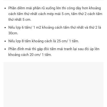
Phần diềm mái phần rũ xuống lên thi công dày hơn khoảng
cách tấm thứ nhất cách mép mái 5 cm, tấm thứ 2 cách tấm
thứ nhất 5 cm.
Nếu lợp 6 tấm/ 1 m2 khoảng cách tấm thứ nhất và thứ 2 là
30cm.
Nếu lợp 8 tấm khoảng cách là 25 cm/ 1 tấm.
Phần đỉnh mái thì gập đôi tấm mái tranh lại sau đó úp lên
khoảng cách 20 cm/ 1 tấm.