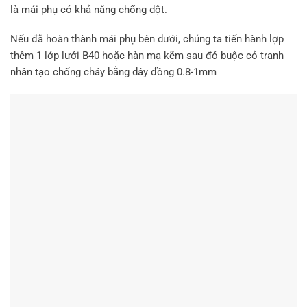
là mái phụ có khả năng chống dột.
Nếu đã hoàn thành mái phụ bên dưới, chúng ta tiến hành lợp
thêm 1 lớp lưới B40 hoặc hàn mạ kẽm sau đó buộc cỏ tranh
nhân tạo chống cháy bằng dây đồng 0.8-1mm